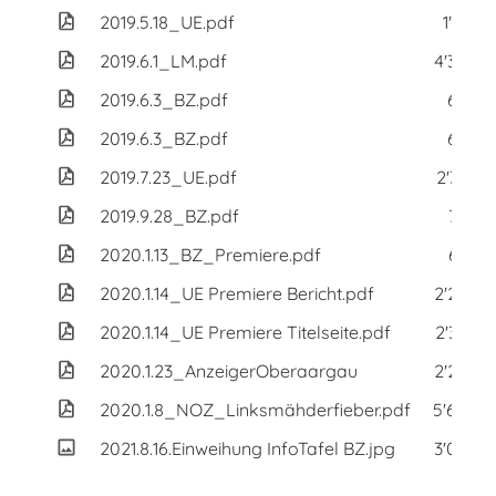
2019.5.18_UE.pdf
1'166 
2019.6.1_LM.pdf
4'390 K
2019.6.3_BZ.pdf
624 K
2019.6.3_BZ.pdf
624 K
2019.7.23_UE.pdf
2'343 
2019.9.28_BZ.pdf
726 K
2020.1.13_BZ_Premiere.pdf
693 K
2020.1.14_UE Premiere Bericht.pdf
2'265 K
2020.1.14_UE Premiere Titelseite.pdf
2'346 
2020.1.23_AnzeigerOberaargau
2'228 K
2020.1.8_NOZ_Linksmähderfieber.pdf
5'602 K
2021.8.16.Einweihung InfoTafel BZ.jpg
3'003 K