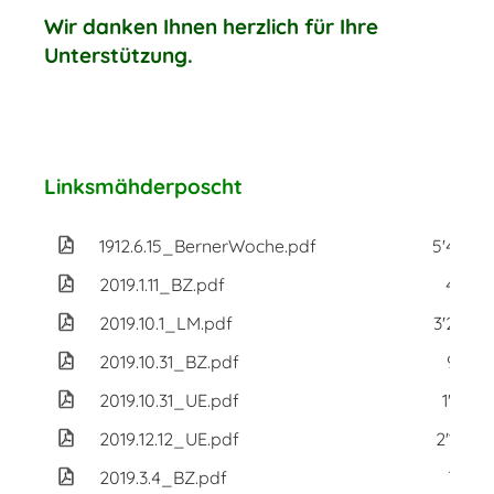
Wir danken Ihnen herzlich für Ihre
Unterstützung.
Linksmähderposcht
1912.6.15_BernerWoche.pdf
5'469 K
2019.1.11_BZ.pdf
449 K
2019.10.1_LM.pdf
3'226 
2019.10.31_BZ.pdf
963 K
2019.10.31_UE.pdf
1'316 
2019.12.12_UE.pdf
2'120 
2019.3.4_BZ.pdf
767 K